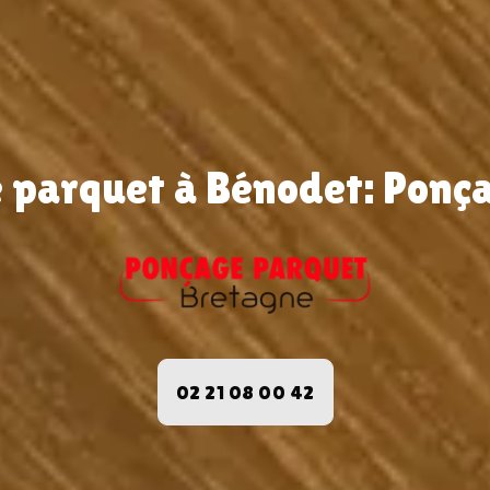
e parquet à Bénodet: Ponç
02 21 08 00 42